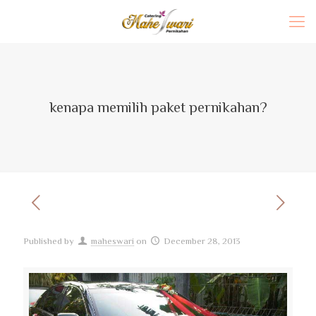
kenapa memilih paket pernikahan?
Published by
maheswari
on
December 28, 2013