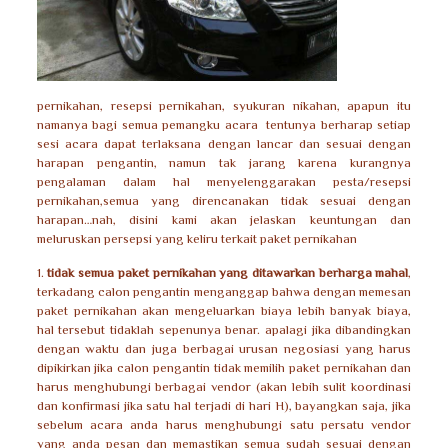
pernikahan, resepsi pernikahan, syukuran nikahan, apapun itu
namanya bagi semua pemangku acara tentunya berharap setiap
sesi acara dapat terlaksana dengan lancar dan sesuai dengan
harapan pengantin, namun tak jarang karena kurangnya
pengalaman dalam hal menyelenggarakan pesta/resepsi
pernikahan,semua yang direncanakan tidak sesuai dengan
harapan…nah, disini kami akan jelaskan keuntungan dan
meluruskan persepsi yang keliru terkait paket pernikahan
1.
tidak semua paket pernikahan yang ditawarkan berharga mahal
,
terkadang calon pengantin menganggap bahwa dengan memesan
paket pernikahan akan mengeluarkan biaya lebih banyak biaya,
hal tersebut tidaklah sepenunya benar. apalagi jika dibandingkan
dengan waktu dan juga berbagai urusan negosiasi yang harus
dipikirkan jika calon pengantin tidak memilih paket pernikahan dan
harus menghubungi berbagai vendor (akan lebih sulit koordinasi
dan konfirmasi jika satu hal terjadi di hari H), bayangkan saja, jika
sebelum acara anda harus menghubungi satu persatu vendor
yang anda pesan dan memastikan semua sudah sesuai dengan