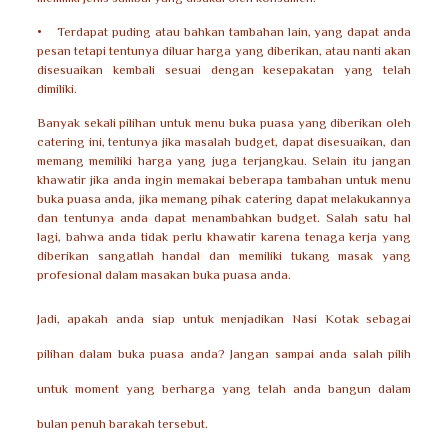
• Terdapat puding atau bahkan tambahan lain, yang dapat anda
pesan tetapi tentunya diluar harga yang diberikan, atau nanti akan
disesuaikan kembali sesuai dengan kesepakatan yang telah
dimiliki.
Banyak sekali pilihan untuk menu buka puasa yang diberikan oleh
catering ini, tentunya jika masalah budget, dapat disesuaikan, dan
memang memiliki harga yang juga terjangkau. Selain itu jangan
khawatir jika anda ingin memakai beberapa tambahan untuk menu
buka puasa anda, jika memang pihak catering dapat melakukannya
dan tentunya anda dapat menambahkan budget. Salah satu hal
lagi, bahwa anda tidak perlu khawatir karena tenaga kerja yang
diberikan sangatlah handal dan memiliki tukang masak yang
profesional dalam masakan buka puasa anda.
Jadi, apakah anda siap untuk menjadikan Nasi Kotak sebagai
pilihan dalam buka puasa anda? Jangan sampai anda salah pilih
untuk moment yang berharga yang telah anda bangun dalam
bulan penuh barakah tersebut.