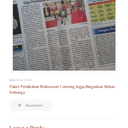
March 8, 2019
Paket Pernikahan Maheswari Catering Jogja,Ringankan Beban
Keluarga
Read more
Leave a Reply