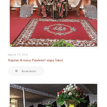
March 29, 2021
Hajatan di masa Pandemi? siapa Takut
Read more