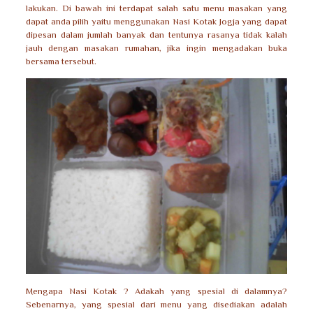
lakukan. Di bawah ini terdapat salah satu menu masakan yang
dapat anda pilih yaitu menggunakan Nasi Kotak Jogja yang dapat
dipesan dalam jumlah banyak dan tentunya rasanya tidak kalah
jauh dengan masakan rumahan, jika ingin mengadakan buka
bersama tersebut.
Mengapa Nasi Kotak ? Adakah yang spesial di dalamnya?
Sebenarnya, yang spesial dari menu yang disediakan adalah