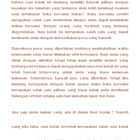
bahwa nasi kotak ini memang memiliki banyak pilihan dengan
masakan ala rumahan yang tentunya akan lebih membuat nyaman
saat melakukan buka bersama bukan? Buka bersama sendiri
merupakan salah satu momentum dimana anda dapat melakukan
makan bersama dengan orang yang terdekat yang memang
diagendakan. Nasi kotak ini merupakan salah satu yang dapat
membantu anda dengan menyediakan porsi yang banyak.
Banyaknya porsi yang diperlukan tentunya membutuhkan waktu
pemesanan yang harus dilakukan oleh konsumen. Bagi anda yang
sibuk dengan aktivitas tetapi tetap ingin memiliki momen yang
berharga ini tentunya dapat menggunakan jasa nasi kotak ini yang
telah banyak terpercaya untuk anda yang biasa memesan
makanan. Sebenarnya, banyak jasa yang diberikan, tetapi jika
memang bertepatan dengan bulan puasa, maka buka bersama
merupakan salah satu pilihan yang tepat untuk anda menikmati
hidangan setelah selama satu hari menahan lapar dan haus.
Apa saja menu makan yang ada di dalam Nasi Kotak ? Seperti
yang kita tahu, nasi kotak tersebut merupakan salah nasi kotak