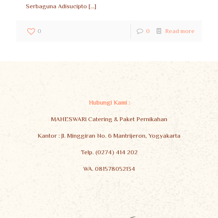
Serbaguna Adisucipto
[…]
0
0
Read more
Hubungi Kami :
MAHESWARI Catering & Paket Pernikahan
Kantor : Jl. Minggiran No. 6 Mantrijeron, Yogyakarta
Telp. (0274) 414 202
WA. 081578052134